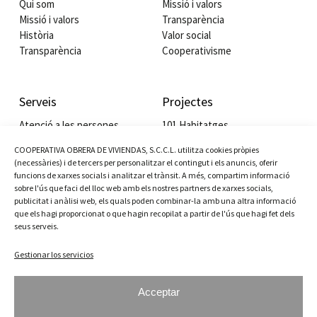
Qui som
Missió i valors
Missió i valors
Transparència
Història
Valor social
Transparència
Cooperativisme
Serveis
Projectes
Atenció a les persones
101 Habitatges
Habitatge cooperatiu
Edifici Lo Gaiter
COOPERATIVA OBRERA DE VIVIENDAS, S.C.C.L. utilitza cookies pròpies
Servei de gestió a comunitats
Residència Juan Vidal
(necessàries) i de tercers per personalitzar el contingut i els anuncis, oferir
Cessió i lloguer social de locals
Tallers cooperativisme
funcions de xarxes socials i analitzar el trànsit. A més, compartim informació
Lloguer comercial
Valor Social Integrat
sobre l'ús que faci del lloc web amb els nostres partners de xarxes socials,
publicitat i anàlisi web, els quals poden combinar-la amb una altra informació
que els hagi proporcionat o que hagin recopilat a partir de l'ús que hagi fet dels
seus serveis.
Actualitat
Contacte
Gestionar los servicios
Plaça Ramon Roigé i Badia, 3
Notícies
08820 El Prat de Llobregat
Agenda
93 379 14 00
Acceptar
Galeria
cov@cov.coop