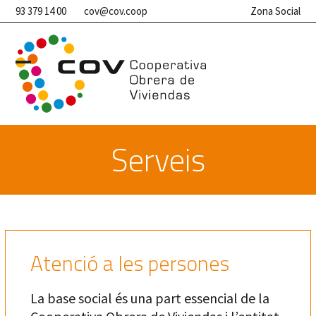
Skip
93 379 14 00
cov@cov.coop
Zona Social
to
content
Open
Close
mobile
mobile
menu
menu
Serveis
Atenció a les persones
La base social és una part essencial de la