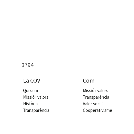
3794
La COV
Com
Qui som
Missió i valors
Missió i valors
Transparència
Història
Valor social
Transparència
Cooperativisme