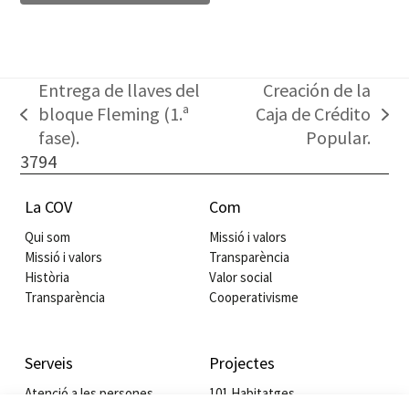
Entrega de llaves del
Creación de la
bloque Fleming (1.ª
Caja de Crédito
previous
next
fase).
Popular.
post:
post:
3794
La COV
Com
Qui som
Missió i valors
Missió i valors
Transparència
Història
Valor social
Transparència
Cooperativisme
Serveis
Projectes
Atenció a les persones
101 Habitatges