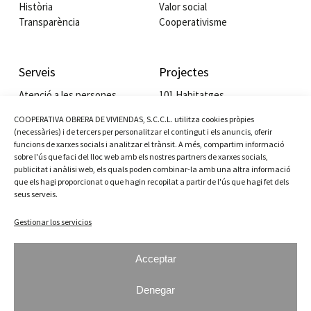
Història
Valor social
Transparència
Cooperativisme
Serveis
Projectes
Atenció a les persones
101 Habitatges
Habitatge cooperatiu
Edifici Lo Gaiter
COOPERATIVA OBRERA DE VIVIENDAS, S.C.C.L. utilitza cookies pròpies
Servei de gestió a comunitats
Residència Juan Vidal
(necessàries) i de tercers per personalitzar el contingut i els anuncis, oferir
Cessió i lloguer social de locals
Tallers cooperativisme
funcions de xarxes socials i analitzar el trànsit. A més, compartim informació
Lloguer comercial
Valor Social Integrat
sobre l'ús que faci del lloc web amb els nostres partners de xarxes socials,
publicitat i anàlisi web, els quals poden combinar-la amb una altra informació
que els hagi proporcionat o que hagin recopilat a partir de l'ús que hagi fet dels
seus serveis.
Actualitat
Contacte
Gestionar los servicios
Plaça Ramon Roigé i Badia, 3
Notícies
08820 El Prat de Llobregat
Agenda
93 379 14 00
Acceptar
Galeria
cov@cov.coop
Denegar
Instagram
Facebook
YouTube
LinkedIn