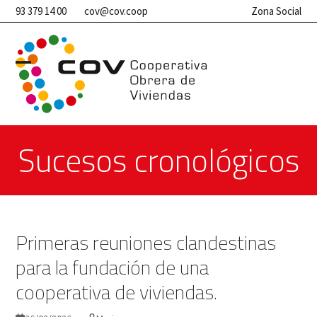
Skip
93 379 14 00
cov@cov.coop
Zona Social
to
content
Open
Close
mobile
mobile
menu
menu
Sucesos cronológicos
Primeras reuniones clandestinas
para la fundación de una
cooperativa de viviendas.