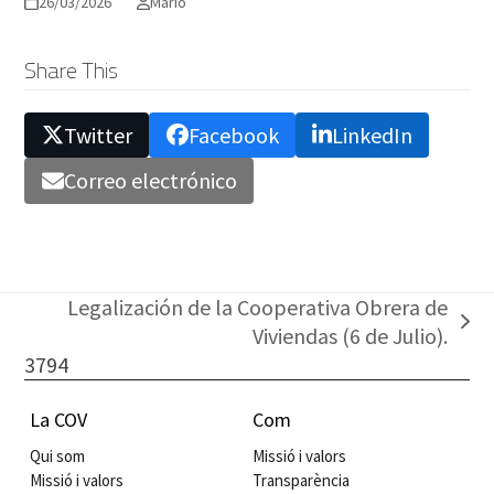
26/03/2026
Mario
Share This
Twitter
Facebook
LinkedIn
Correo electrónico
Legalización de la Cooperativa Obrera de
next
Viviendas (6 de Julio).
post:
3794
La COV
Com
Qui som
Missió i valors
Missió i valors
Transparència