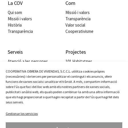
La COV
Com
Qui som
Missió i valors
Missió i valors
Transparència
Història
Valor social
Transparència
Cooperativisme
Serveis
Projectes
Atenció a les persones
101 Habitatges
Habitatge cooperatiu
Edifici Lo Gaiter
COOPERATIVA OBRERA DE VIVIENDAS, S.C.C.L. utilitza cookies pròpies
Servei de gestió a comunitats
Residència Juan Vidal
(necessàries) i de tercers per personalitzar el contingut i els anuncis, oferir
Cessió i lloguer social de locals
Tallers cooperativisme
funcions de xarxes socials i analitzar el trànsit. A més, compartim informació
Lloguer comercial
Valor Social Integrat
sobre l'ús que faci del lloc web amb els nostres partners de xarxes socials,
publicitat i anàlisi web, els quals poden combinar-la amb una altra informació
que els hagi proporcionat o que hagin recopilat a partir de l'ús que hagi fet dels
seus serveis.
Actualitat
Contacte
Gestionar los servicios
Plaça Ramon Roigé i Badia, 3
Notícies
08820 El Prat de Llobregat
Agenda
93 379 14 00