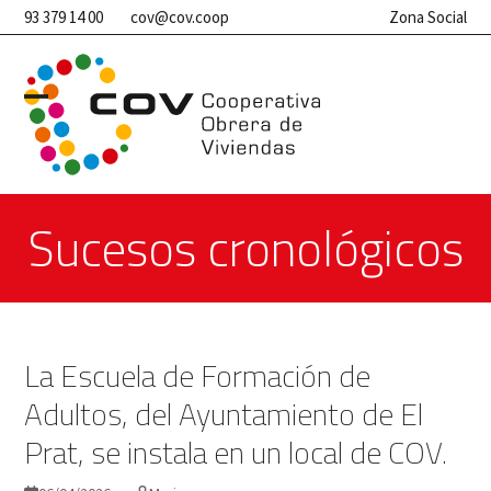
Skip
93 379 14 00
cov@cov.coop
Zona Social
to
content
Open
Close
mobile
mobile
menu
menu
Sucesos cronológicos
La Escuela de Formación de
Adultos, del Ayuntamiento de El
Prat, se instala en un local de COV.