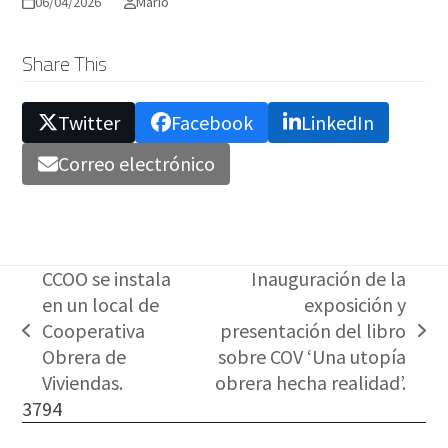
06/04/2026
Mario
Share This
Twitter
Facebook
LinkedIn
Correo electrónico
CCOO se instala
Inauguración de la
en un local de
exposición y
Cooperativa
presentación del libro
previous
next
Obrera de
sobre COV ‘Una utopía
post:
post:
Viviendas.
obrera hecha realidad’.
3794