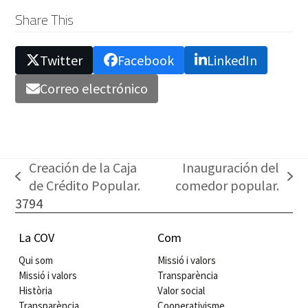
Share This
Twitter
Facebook
LinkedIn
Correo electrónico
Creación de la Caja
Inauguración del
previous
next
de Crédito Popular.
comedor popular.
post:
post:
3794
La COV
Com
Qui som
Missió i valors
Missió i valors
Transparència
Història
Valor social
Transparència
Cooperativisme