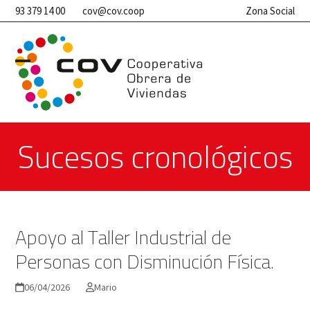
Skip
93 379 14 00
cov@cov.coop
Zona Social
to
content
Open
Close
mobile
mobile
menu
menu
Sucesos cronológicos
Apoyo al Taller Industrial de
Personas con Disminución Física.
06/04/2026
Mario