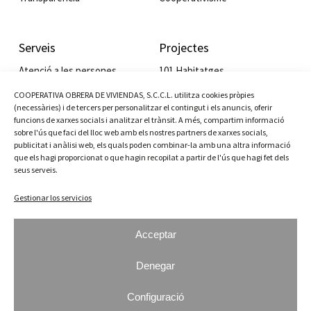
Serveis
Projectes
Atenció a les persones
101 Habitatges
Habitatge cooperatiu
Edifici Lo Gaiter
COOPERATIVA OBRERA DE VIVIENDAS, S.C.C.L. utilitza cookies pròpies
Servei de gestió a comunitats
Residència Juan Vidal
(necessàries) i de tercers per personalitzar el contingut i els anuncis, oferir
Cessió i lloguer social de locals
Tallers cooperativisme
funcions de xarxes socials i analitzar el trànsit. A més, compartim informació
Lloguer comercial
Valor Social Integrat
sobre l'ús que faci del lloc web amb els nostres partners de xarxes socials,
publicitat i anàlisi web, els quals poden combinar-la amb una altra informació
que els hagi proporcionat o que hagin recopilat a partir de l'ús que hagi fet dels
seus serveis.
Actualitat
Contacte
Gestionar los servicios
Plaça Ramon Roigé i Badia, 3
Notícies
08820 El Prat de Llobregat
Agenda
93 379 14 00
Acceptar
Galeria
cov@cov.coop
Denegar
Instagram
Facebook
YouTube
LinkedIn
Configuració